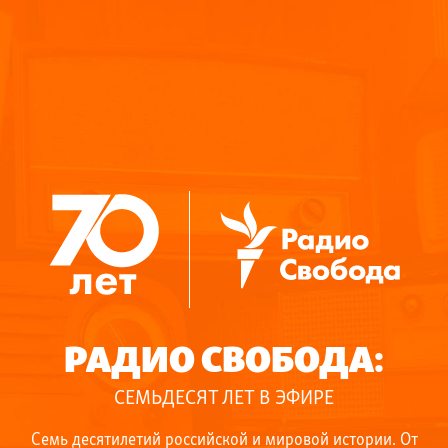
Go to article detail
РАДИО СВОБОДА:
СЕМЬДЕСЯТ ЛЕТ В ЭФИРЕ
Семь десятилетий российской и мировой истории. От