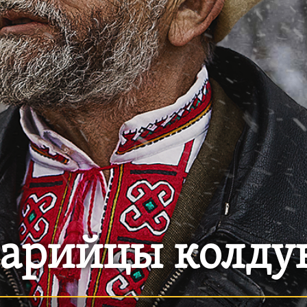
арийцы колду